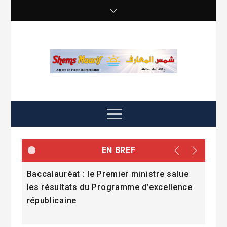
Skip
to
content
shemsmaarif info
Agence de presse Indépendante
Menu
EN BREF
Baccalauréat : le Premier ministre salue
« P
les résultats du Programme d’excellence
l’i
sion
républicaine
rési