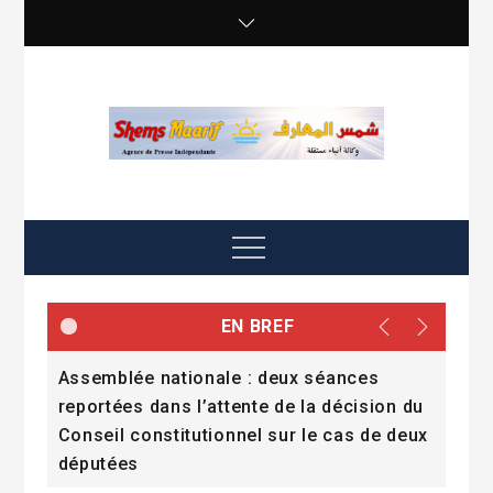
Skip
to
content
shemsmaarif info
Agence de presse Indépendante
Menu
EN BREF
Assemblée nationale : deux séances
Pend
reportées dans l’attente de la décision du
cit
Conseil constitutionnel sur le cas de deux
députées