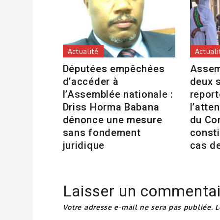
Actualité
Actuali
Députées empêchées
Assem
d’accéder à
deux 
l’Assemblée nationale :
repor
Driss Horma Babana
l’atte
dénonce une mesure
du Co
sans fondement
consti
juridique
cas d
Laisser un commentai
Votre adresse e-mail ne sera pas publiée.
L