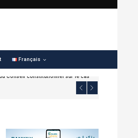
ana dénonce une mesure sans
t
Français
du Conseil constitutionnel sur le cas
ana dénonce une mesure sans