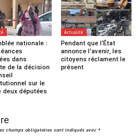
té
Actualité
blée nationale :
Pendant que l’État
séances
annonce l’avenir, les
tées dans
citoyens réclament le
nte de la décision
présent
nseil
tutionnel sur le
e deux députées
re
es champs obligatoires sont indiqués avec
*