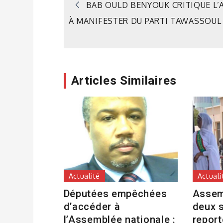
Navigation
BAB OULD BENYOUK CRITIQUE L’
À MANIFESTER DU PARTI TAWASSOUL
de
l’article
Articles Similaires
Actualité
Actuali
Députées empêchées
Assem
d’accéder à
deux 
l’Assemblée nationale :
repor