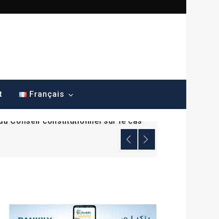
ana dénonce une mesure sans
t
Français
du Conseil constitutionnel sur le cas
ana dénonce une mesure sans