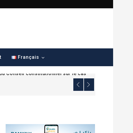
ana dénonce une mesure sans
t
Français
du Conseil constitutionnel sur le cas
ana dénonce une mesure sans