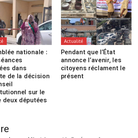
té
Actualité
blée nationale :
Pendant que l’État
séances
annonce l’avenir, les
tées dans
citoyens réclament le
nte de la décision
présent
nseil
tutionnel sur le
e deux députées
re