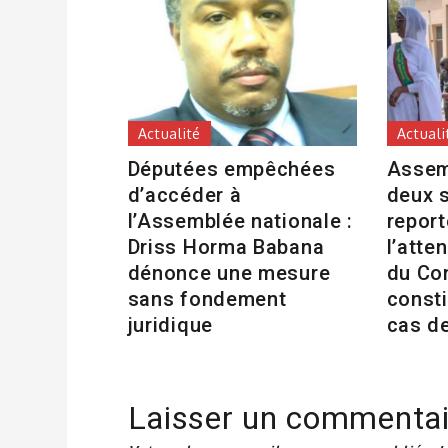
Actualité
Actuali
Députées empêchées
Assem
d’accéder à
deux 
l’Assemblée nationale :
repor
Driss Horma Babana
l’atte
dénonce une mesure
du Co
sans fondement
consti
juridique
cas d
Laisser un commentai