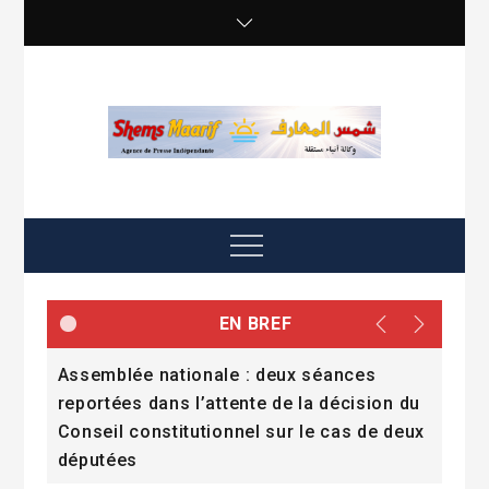
Skip
to
content
shemsmaarif info
Agence de presse Indépendante
Menu
EN BREF
Assemblée nationale : deux séances
Pend
reportées dans l’attente de la décision du
cit
Conseil constitutionnel sur le cas de deux
députées