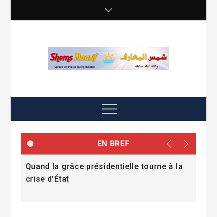
Skip
to
content
shemsmaarif info
Agence de presse Indépendante
Menu
EN BREF
 du
Quand la grâce présidentielle tourne à la
Le 
ent
crise d’État
proj
202