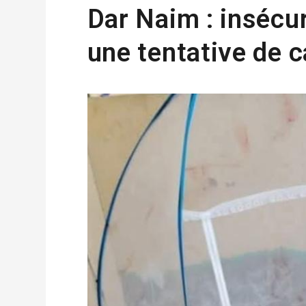
Dar Naim : insécur
une tentative de 