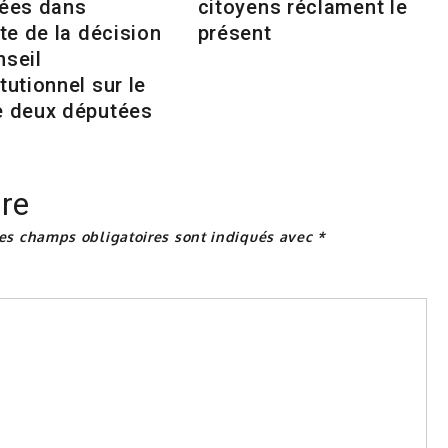
tées dans
citoyens réclament le
nte de la décision
présent
nseil
tutionnel sur le
e deux députées
re
es champs obligatoires sont indiqués avec
*