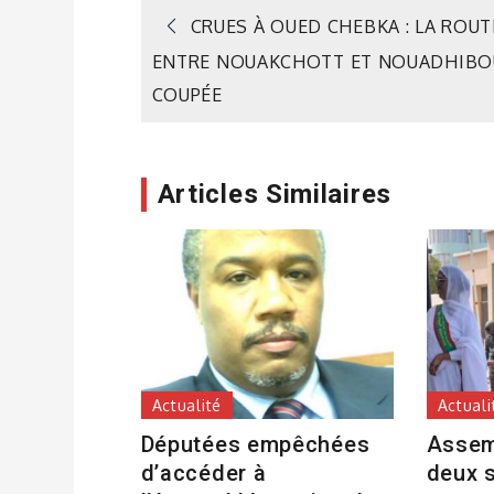
Navigation
CRUES À OUED CHEBKA : LA ROUT
ENTRE NOUAKCHOTT ET NOUADHIBO
de
COUPÉE
l’article
Articles Similaires
Actualité
Actuali
Députées empêchées
Assem
d’accéder à
deux 