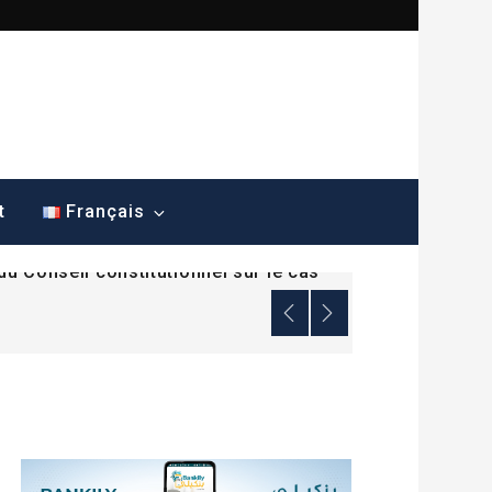
ana dénonce une mesure sans
t
Français
du Conseil constitutionnel sur le cas
ana dénonce une mesure sans